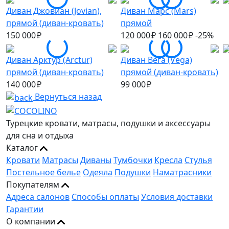
Диван Джовиан (Jovian),
Диван Марс (Mars)
прямой (диван-кровать)
прямой
150 000 ₽
120 000 ₽
160 000 ₽
-25%
Диван Арктур (Arctur)
Диван Вега (Vega)
прямой (диван-кровать)
прямой (диван-кровать)
140 000 ₽
99 000 ₽
Вернуться назад
Турецкие кровати, матрасы, подушки и аксессуары
для сна и отдыха
Каталог
Кровати
Матрасы
Диваны
Тумбочки
Кресла
Стулья
Постельное белье
Одеяла
Подушки
Наматрасники
Покупателям
Адреса салонов
Способы оплаты
Условия доставки
Гарантии
О компании