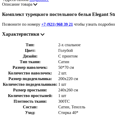
Описание товара
Комплект турецкого постельного белья Elegant St
Позвоните по номеру
+7 (921) 968 39 21
чтобы узнать подробно
Характеристики
Тип:
2-х спальное
Цвет:
Голубой
Дизайн:
С принтом
Тип ткани:
Сатин
Размер наволочек:
50*70 см
Количество наволочек:
2 шт.
Размер пододеяльника:
200x220 см
Количество пододеяльников:
1 шт
Размер простыни:
240x260 см
Количество простыней:
1 шт
Плотность ткани:
300ТС
Состав:
Сатин, Тенсель
Уход:
Стирка 40*