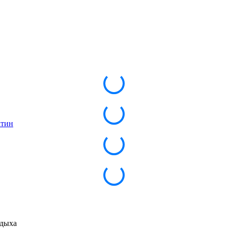
атин
тдыха